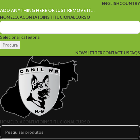
ENGLISH
COUNTRY
ADD ANYTHING HERE OR JUST REMOVE IT…
HOME
LOJA
CONTATO
INSTITUCIONAL
CURSO
Selecionar categoria
Procura
NEWSLETTER
CONTACT US
FAQS
HOME
LOJA
CONTATO
INSTITUCIONAL
CURSO