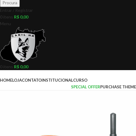
Procura
Entrar / Registrar
0
itens
R$
0,00
Menu
0
itens
R$
0,00
Pesquisar Categorias
HOME
LOJA
CONTATO
INSTITUCIONAL
CURSO
SPECIAL OFFER
PURCHASE THEME