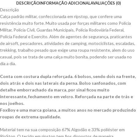
DESCRIÇÃO
INFORMAÇÃO ADICIONAL
AVALIAÇÕES (0)
Descrição
Calça padrão militar, confeccionada em ripstop, que confere uma
resistência muito forte. Muito usada por forças militares como Polícia
Militar, Polícia Civil, Guardas Municipais, Polícia Rodoviária Federal,
Polícia Federal e Exercito. Além de agentes de segurança, praticantes
de airsoft, pescadores, atividades de camping, motociclistas, escaladas,
trekking, trabalho pesado que exige uma roupa resistente, alem do uso
casual, pois se trata de uma calça muito bonita, podendo ser usada no
dia a dia.
Conta com costura dupla reforçada. 6 bolsos, sendo dois na frente,
dois atrás e dois nas laterais da perna. Bolso sanfonados, com
detalhe emborrachado da marca, por sinal ficou muito
interessante, fechamento em velcro. Reforçada na parte de trás e
nos joelhos.
FoxBoy e uma marca goiana, a muitos anos no mercado produzindo
roupas de extrema qualidade.
Material tem na sua composição 67% Algodão e 33% poliéster em
RioStop. O tecido em ripstop tem fios dispostos de maneira