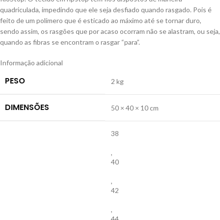
quadriculada, impedindo que ele seja desfiado quando rasgado. Pois é
feito de um polímero que é esticado ao máximo até se tornar duro,
sendo assim, os rasgões que por acaso ocorram não se alastram, ou seja,
quando as fibras se encontram o rasgar “para”.
Informação adicional
PESO
2 kg
DIMENSÕES
50 × 40 × 10 cm
38
,
40
,
42
,
44