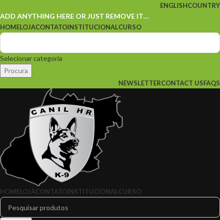
ENGLISH
COUNTRY
ADD ANYTHING HERE OR JUST REMOVE IT…
HOME
LOJA
CONTATO
INSTITUCIONAL
CURSO
Selecionar categoria
Procura
NEWSLETTER
CONTACT US
FAQS
HOME
LOJA
CONTATO
INSTITUCIONAL
CURSO