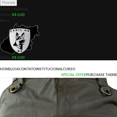
Procura
Entrar / Registrar
0
itens
R$
0,00
Menu
0
itens
R$
0,00
Pesquisar Categorias
HOME
LOJA
CONTATO
INSTITUCIONAL
CURSO
SPECIAL OFFER
PURCHASE THEME